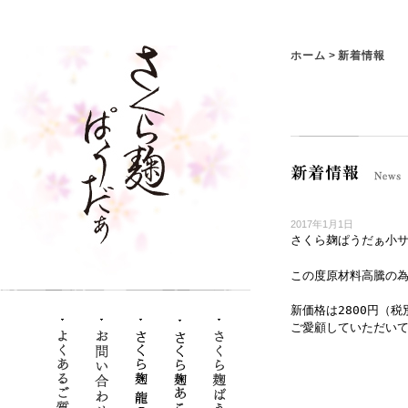
>
ホーム
新着情報
2017年1月1日
さくら麹ぱうだぁ小
この度原材料高騰の為
新価格は2800円（
ご愛顧していただい